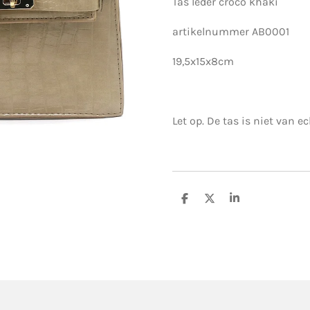
Tas leder croco khaki
artikelnummer AB0001
19,5x15x8cm
Let op. De tas is niet van ec
D
D
S
e
e
h
l
e
a
e
l
r
n
e