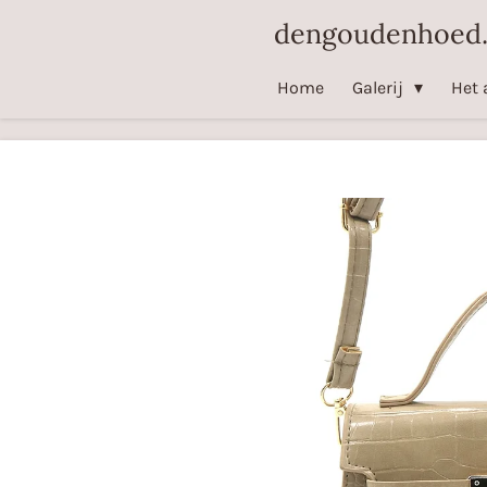
Ga
dengoudenhoed.
direct
naar
Home
Galerij
Het 
de
hoofdinhoud