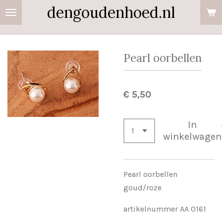
dengoudenhoed.nl
Ga
direct
naar
de
Pearl oorbellen
hoofdinhoud
€ 5,50
In
winkelwagen
Pearl oorbellen
goud/roze
artikelnummer AA 0161