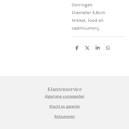
Oorringen
Diameter 4,8cm
Nikkel, lood en
cadmiumvrij.
D
D
S
D
e
e
h
e
l
e
a
l
e
l
r
e
n
e
n
Klantenservice
Algemene voorwaarden
Klacht en garantie
Retourneren