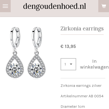
dengoudenhoed.nl
Ga
direct
naar
de
Zirkonia earrings
hoofdinhoud
€ 13,95
In
winkelwagen
Zirkonia earrings zilver
Artikelnummer AB 0054
Diameter 1cm