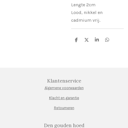
Lengte 2cm
Lood, nikkel en
cadmium vrij.
D
D
S
D
e
e
h
e
l
e
a
l
e
l
r
e
n
e
n
Klantenservice
Algemene voorwaarden
Klacht en garantie
Retourneren
Den gouden hoed