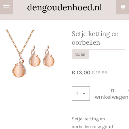
dengoudenhoed.nl
Ga
direct
naar
de
Setje ketting en
hoofdinhoud
oorbellen
Sale!
€ 13,00
€ 19,95
In
winkelwagen
Setje ketting en
oorbellen rose goud