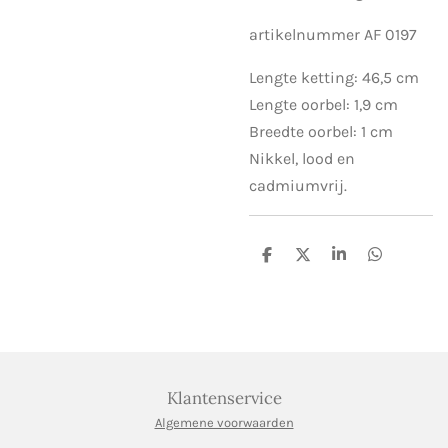
artikelnummer AF 0197
Lengte ketting: 46,5 cm
Lengte oorbel: 1,9 cm
Breedte oorbel: 1 cm
Nikkel, lood en
cadmiumvrij.
D
D
S
D
e
e
h
e
l
e
a
l
e
l
r
e
n
e
n
Klantenservice
Algemene voorwaarden