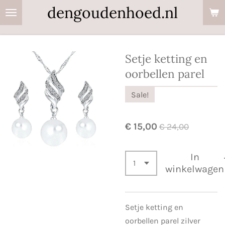
dengoudenhoed.nl
Ga
direct
naar
de
Setje ketting en
hoofdinhoud
oorbellen parel
Sale!
€ 15,00
€ 24,00
In
winkelwagen
Setje ketting en
oorbellen parel zilver