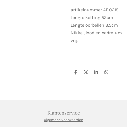
artikelnummer AF 0215
Lengte ketting 52cm
Lengte oorbellen 3,5cm
Nikkel, lood en cadmium
vrij.
D
D
S
D
e
e
h
e
l
e
a
l
e
l
r
e
n
e
n
Klantenservice
Algemene voorwaarden