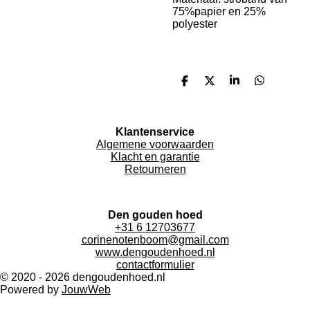
75%papier en 25%
polyester
D
D
S
D
e
e
h
e
l
e
a
l
e
l
r
e
n
e
n
Klantenservice
Algemene voorwaarden
Klacht en garantie
Retourneren
Den gouden hoed
+31 6 12703677
corinenotenboom@gmail.com
www.dengoudenhoed.nl
contactformulier
© 2020 - 2026 dengoudenhoed.nl
Powered by
JouwWeb