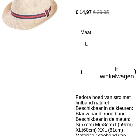
€ 14,97
€ 29,95
Maat
In
winkelwagen
Fedora hoed van stro met
lintband naturel
Beschikbaar in de kleuren:
Blauw band, rood band
Beschikbaar in de maten:
S(57cm) M(58cm) L(59cm)
XL(60cm) XXL (61cm)
Materiaal: stroband van