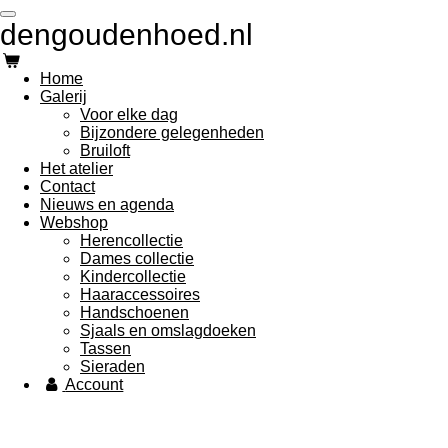
Ga
dengoudenhoed.nl
direct
naar
de
Home
hoofdinhoud
Galerij
Voor elke dag
Bijzondere gelegenheden
Bruiloft
Het atelier
Contact
Nieuws en agenda
Webshop
Herencollectie
Dames collectie
Kindercollectie
Haaraccessoires
Handschoenen
Sjaals en omslagdoeken
Tassen
Sieraden
Account