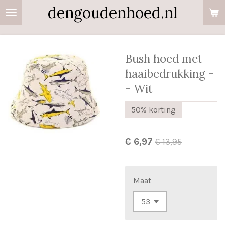
dengoudenhoed.nl
Ga
direct
naar
de
Bush hoed met
hoofdinhoud
haaibedrukking -
- Wit
50% korting
€ 6,97
€ 13,95
Maat