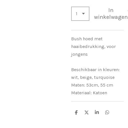
In
winkelwagen
Bush hoed met
haaibedrukking, voor
jongens
Beschikbaar in kleuren:
wit, beige, turquoise
Maten: 53cm, 55 cm
Materiaal: Katoen
D
D
S
D
e
e
h
e
l
e
a
l
e
l
r
e