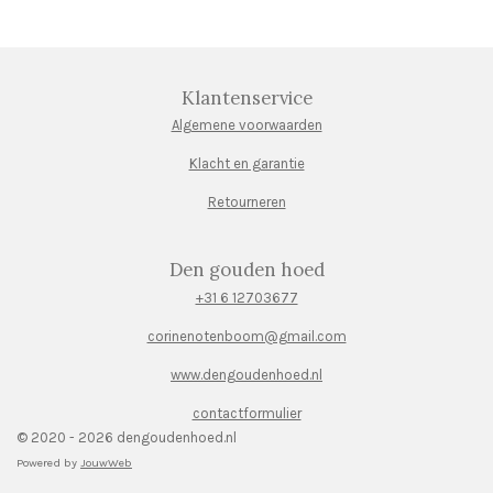
n
e
n
Klantenservice
Algemene voorwaarden
Klacht en garantie
Retourneren
Den gouden hoed
+31 6 12703677
corinenotenboom@gmail.com
www.dengoudenhoed.nl
contactformulier
© 2020 - 2026 dengoudenhoed.nl
Powered by
JouwWeb