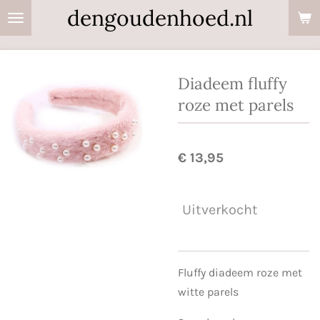
dengoudenhoed.nl
Ga
direct
naar
de
Diadeem fluffy
hoofdinhoud
roze met parels
€ 13,95
Uitverkocht
Fluffy diadeem roze met
witte parels