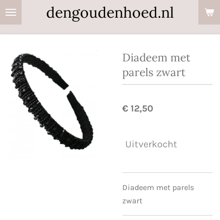
dengoudenhoed.nl
Ga
direct
naar
de
Diadeem met
hoofdinhoud
parels zwart
€ 12,50
Uitverkocht
Diadeem met parels
zwart