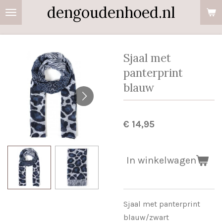
dengoudenhoed.nl
Ga
direct
naar
de
Sjaal met
hoofdinhoud
panterprint
blauw
€ 14,95
In winkelwagen
Sjaal met panterprint
blauw/zwart