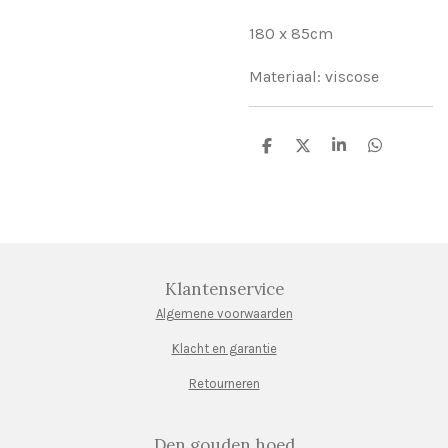
180 x 85cm
Materiaal: viscose
D
D
S
D
e
e
h
e
l
e
a
l
e
l
r
e
n
e
n
Klantenservice
Algemene voorwaarden
Klacht en garantie
Retourneren
Den gouden hoed