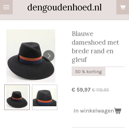
dengoudenhoed.nl
Ga
direct
naar
de
Blauwe
hoofdinhoud
dameshoed met
brede rand en
gleuf
50 % korting
€ 59,97
€ 119,95
In winkelwagen