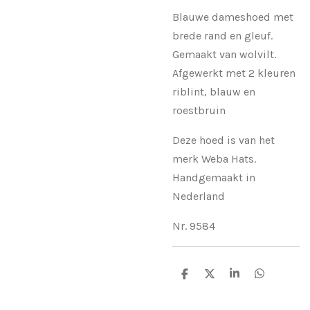
Blauwe dameshoed met
brede rand en gleuf.
Gemaakt van wolvilt.
Afgewerkt met 2 kleuren
riblint, blauw en
roestbruin
Deze hoed is van het
merk Weba Hats.
Handgemaakt in
Nederland
Nr. 9584
D
D
S
D
e
e
h
e
l
e
a
l