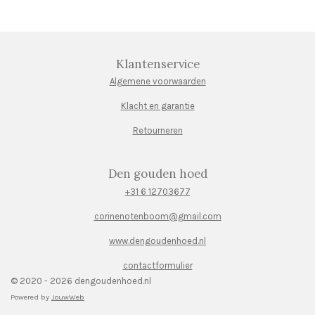
e
l
r
e
n
e
n
Klantenservice
Algemene voorwaarden
Klacht en garantie
Retourneren
Den gouden hoed
+31 6 12703677
corinenotenboom@gmail.com
www.dengoudenhoed.nl
contactformulier
© 2020 - 2026 dengoudenhoed.nl
Powered by
JouwWeb