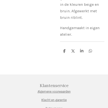
in de kleuren beige en
bruin. Afgewerkt met
bruin riblint.
Handgemaakt in eigen
atelier.
D
D
S
D
e
e
h
e
l
e
a
l
e
l
r
e
n
e
n
Klantenservice
Algemene voorwaarden
Klacht en garantie