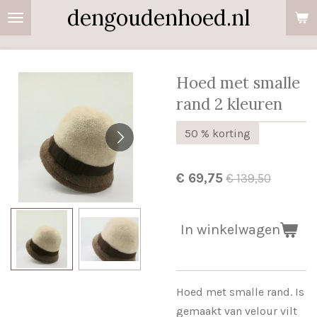
dengoudenhoed.nl
Ga
direct
naar
de
Hoed met smalle
hoofdinhoud
rand 2 kleuren
50 % korting
€ 69,75
€ 139,50
In winkelwagen
Hoed met smalle rand. Is
gemaakt van velour vilt