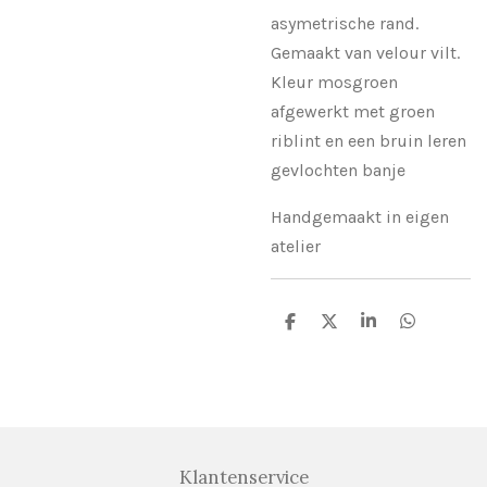
asymetrische rand.
Gemaakt van velour vilt.
Kleur mosgroen
afgewerkt met groen
riblint en een bruin leren
gevlochten banje
Handgemaakt in eigen
atelier
D
D
S
D
e
e
h
e
l
e
a
l
e
l
r
e
n
e
n
Klantenservice