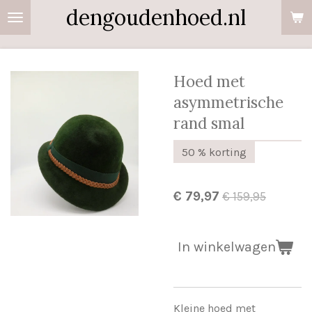
dengoudenhoed.nl
Ga
direct
naar
de
Hoed met
hoofdinhoud
asymmetrische
rand smal
50 % korting
€ 79,97
€ 159,95
In winkelwagen
Kleine hoed met